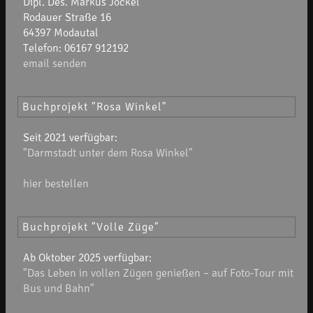
Dipl. Des. Markus Jöckel
Rodauer Straße 16
64397 Modautal
Telefon: 06167 912192
email senden
Buchprojekt "Rosa Winkel"
Seit 2021 verfügbar:
"Darmstadt unter dem Rosa Winkel"
hier bestellen
Buchprojekt "Volle Züge"
Ab Oktober 2025 verfügbar:
"Das Leben in vollen Zügen genießen – auf Foto-Tour mit
Bus und Bahn"